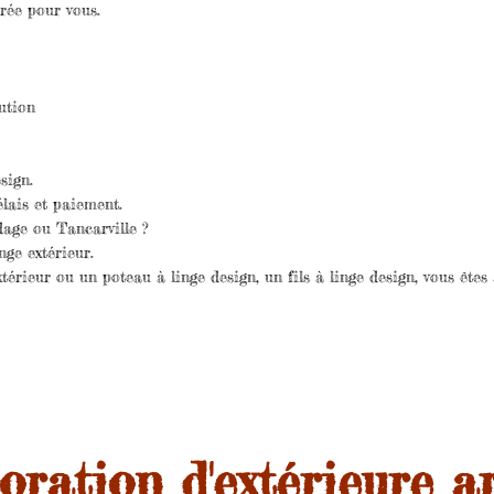
crée pour vous.
ution
sign.
élais et paiement.
dage ou Tancarville ?
ge extérieur.
érieur ou un poteau à linge design, un fils à linge design, vous êtes
oration d'extérieure a