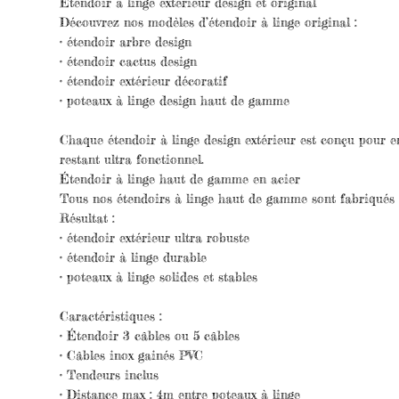
Étendoir à linge extérieur design et original
Découvrez nos modèles d’étendoir à linge original :
• étendoir arbre design
• étendoir cactus design
• étendoir extérieur décoratif
• poteaux à linge design haut de gamme
Chaque étendoir à linge design extérieur est conçu pour em
restant ultra fonctionnel.
Étendoir à linge haut de gamme en acier
Tous nos étendoirs à linge haut de gamme sont fabriqués en
Résultat :
• étendoir extérieur ultra robuste
• étendoir à linge durable
• poteaux à linge solides et stables
Caractéristiques :
• Étendoir 3 câbles ou 5 câbles
• Câbles inox gainés PVC
• Tendeurs inclus
• Distance max : 4m entre poteaux à linge