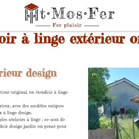
ir à linge extérieur o
rieur design
ieur original, un étendoir à linge
térieur, avec des modèles uniques
x à linge design.
les séchoirs à linge : ce sont de
doir design jardin est pensé pour